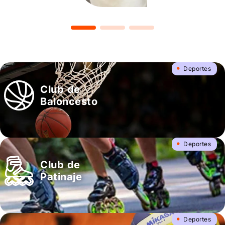
•
Deportes
Club de
Baloncesto
•
Deportes
Club de
Patinaje
•
Deportes