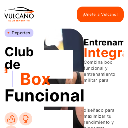
¡Unete a Vulcano!
•
Deportes
Entrenami
Club
Integra
de
Combina box
ía
funcional y
Box
entrenamiento
r
militar para
desarrollar
Funcional
fuerza, velocidad
y coordinación en
un entorno
diseñado para
maximizar tu
rendimiento y